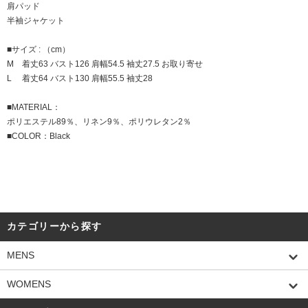
肩パッド
半袖ジャケット
■サイズ : （cm）
M 着丈63 バスト126 肩幅54.5 袖丈27.5 お取り寄せ
L 着丈64 バスト130 肩幅55.5 袖丈28
■MATERIAL：
ポリエステル89％、リネン9％、ポリウレタン2％
■COLOR：Black
カテゴリーから探す
MENS
WOMENS