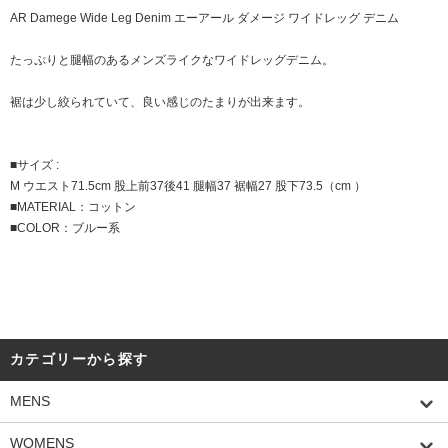
AR Damege Wide Leg Denim エーアール ダメージ ワイドレッグ デニム
たっぷりと腿幅のあるメンズライクなワイドレッグデニム。
裾は少し絞られていて、良い感じのたまりが出来ます。
■サイズ :
M ウエスト71.5cm 股上前37後41 腿幅37 裾幅27 股下73.5（cm ）
■MATERIAL：コットン
■COLOR：ブルー系
カテゴリーから探す
MENS
WOMENS