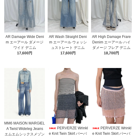
AR Damage Wide Deni
AR Wash Straight Deni
AR High Damage Frare
m エーアール ダメージ
m エーアール ウォッシ
Denim エーアール ハイ
ワイド デニム
ュストレート デニム
ダメージ フレア デニム
17,600円
17,600円
18,700円
MM6 MAISON MARGIEL
PERVERZE Wrinkl
PERVERZE Wrinkl
A Twist Wideleg Jeans
e Knit Twin Skirt パーバ
e Knit Twin Skirt パーバ
エムエムシックスメゾン