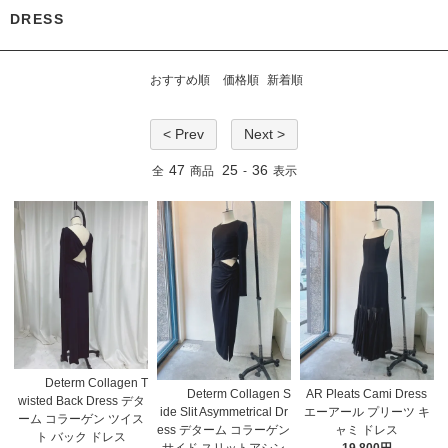
DRESS
おすすめ順
価格順
新着順
< Prev
Next >
47
25
36
全
商品
-
表示
Determ Collagen T
Determ Collagen S
AR Pleats Cami Dress
wisted Back Dress デタ
ide Slit Asymmetrical Dr
エーアール プリーツ キ
ーム コラーゲン ツイス
ess デターム コラーゲン
ャミ ドレス
ト バック ドレス
サイド スリットアシン
19,800円