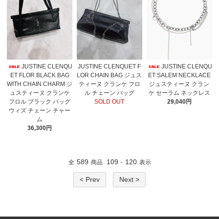
JUSTINE CLENQU
JUSTINE CLENQUET F
JUSTINE CLENQU
ET FLOR BLACK BAG
LOR CHAIN BAG ジュス
ET SALEM NECKLACE
WITH CHAIN CHARM ジ
ティーヌ クランケ フロ
ジュスティーヌ クラン
ュスティーヌ クランケ
ル チェーン バッグ
ケ セーラム ネックレス
フロル ブラック バッグ
SOLD OUT
29,040円
ウィズ チェーン チャー
ム
36,300円
589
109
120
全
商品
-
表示
< Prev
Next >