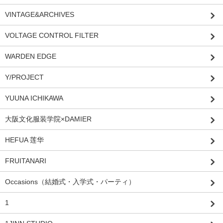
VINTAGE&ARCHIVES
VOLTAGE CONTROL FILTER
WARDEN EDGE
Y/PROJECT
YUUNA ICHIKAWA
大阪文化服装学院×DAMIER
HEFUA 莲华
FRUITANARI
Occasions（結婚式・入学式・パーティ）
1